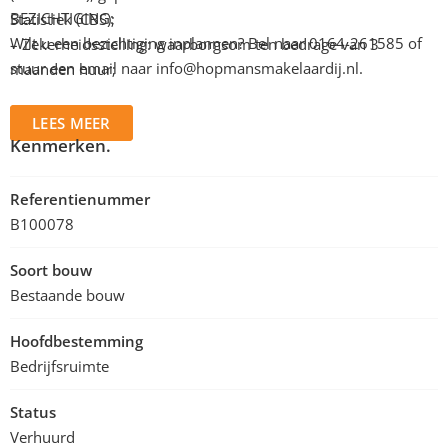
BEZICHTIGING:
Statistiek (CBS);
Wilt u een bezichtiging inplannen? Bel naar 0164-261585 of
– Zekerheidsstelling: waarborgsom ten bedrage van 3
stuur een email naar
info@hopmansmakelaardij.nl
.
maanden huur;
– Opzegtermijn 3 maanden voorafgaande einde contract.
LEES MEER
Kenmerken.
Referentienummer
B100078
Soort bouw
Bestaande bouw
Hoofdbestemming
Bedrijfsruimte
Status
Verhuurd