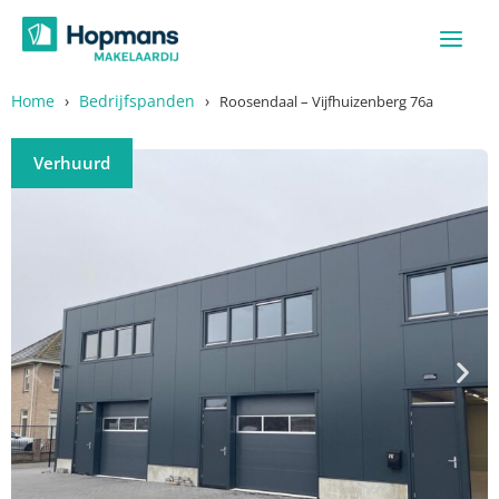
Ga
naar
de
inhoud
Home
›
Bedrijfspanden
›
Roosendaal – Vijfhuizenberg 76a
Verhuurd