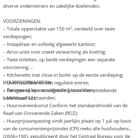
diverse ondernemers en zakelijke doeleinden.
VOORZIENINGEN:
– Totale oppervlakte van 150 m², verdeeld over twee
verdiepingen;
– Instapklaar en volledig afgewerkt kantoor;
– Airco-units voor zowel verwarming als koeling;
– Twee toiletten, op beide verdiepingen een separate
voorziening;
– Kitchenette met close-in boiler op de eerste verdieping;
HUURVOORWAARDEN:
– Overheaddeur en een reguliere entree;
– Per maand bij vooruitbetaling te voldoen;
– Gelegen op een strategische locatie met uitstekende
– Minimaal 12 maanden;
bereikbaarheid.
– Huurovereenkomst Conform het standaardmodel van de
Raad van Onroerende Zaken (ROZ);
– Huurprijsaanpassing vindt jaarlijks plaats op 1 juli op basis
van de consumentenprijsindex (CPI) reeks alle huishoudens
(2006=100), gepubliceerd door het Centraal Bureau voor de