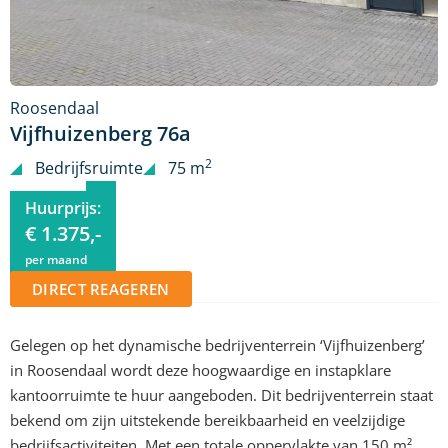
Roosendaal
Vijfhuizenberg 76a
2
Bedrijfsruimte
75 m
Huurprijs:
€ 1.375,-
per maand
DIRECT REAGEREN
Gelegen op het dynamische bedrijventerrein ‘Vijfhuizenberg’
in Roosendaal wordt deze hoogwaardige en instapklare
kantoorruimte te huur aangeboden. Dit bedrijventerrein staat
bekend om zijn uitstekende bereikbaarheid en veelzijdige
bedrijfsactiviteiten. Met een totale oppervlakte van 150 m²,