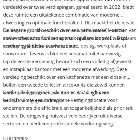
verdeeld over twee verdiepingen, gerealiseerd in 2022, biedt
deze ruimte een uitstekende combinatie van moderne
afwerking en optimale functionaliteit. Dit maakt het de ideale
De begane grond beschikt over een nette entree, voorzien van
locatie voor ondernemers die een representatief kantoor
een overheaddeur en een aparte reguliere loopdeur. Deze
zoeken met extra faciliteiten zoals opslagruimte of werkplaats
verdieping is ideaal als werkruimte, opslag, werkplaats of
met een praktische overheaddeur.
showroom. Tevens is hier een separaat toilet aanwezig.
Op de eerste verdieping bevindt zich een volledig afgewerkt
en instapklaar kantoor met een moderne afwerking. Deze
verdieping beschikt over een kitchenette met een close-in
boiler, een tweede toilet en airco-units die zowel kunnen
Dankzij de ligging nabij de A58 en A17 biedt deze
koelen als verwarmen, waardoor een aangenaam
bedrijfsruimte een strategische vestigingslocatie voor
werkklimaat gegarandeerd is!
ondernemers die efficiëntie en toegankelijkheid als prioriteit
stellen. De omgeving huisvest vele bedrijven uit diverse
sectoren en biedt een professionele werkomgeving.
HUURPRIJS: