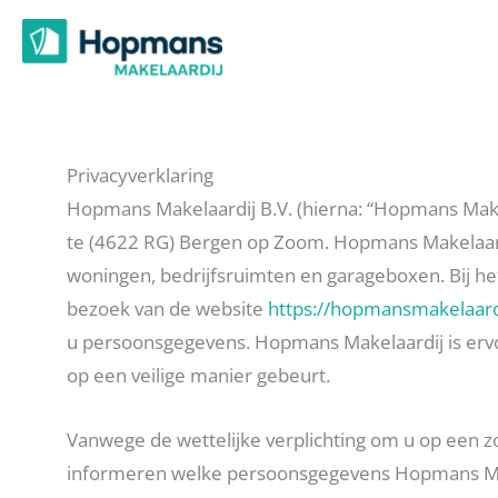
Ga
naar
de
inhoud
Privacyverklaring
Hopmans Makelaardij B.V. (hierna: “Hopmans Makel
te (4622 RG) Bergen op Zoom. Hopmans Makelaardi
woningen, bedrijfsruimten en garageboxen. Bij he
bezoek van de website
https://hopmansmakelaardi
u persoonsgegevens. Hopmans Makelaardij is ervo
op een veilige manier gebeurt.
Vanwege de wettelijke verplichting om u op een zo
informeren welke persoonsgegevens Hopmans Make