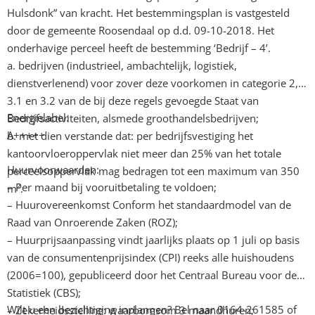
Hulsdonk” van kracht. Het bestemmingsplan is vastgesteld
door de gemeente Roosendaal op d.d. 09-10-2018. Het
onderhavige perceel heeft de bestemming ‘Bedrijf – 4’.
a. bedrijven (industrieel, ambachtelijk, logistiek,
dienstverlenend) voor zover deze voorkomen in categorie 2,
3.1 en 3.2 van de bij deze regels gevoegde Staat van
Energielabel:
Bedrijfsactiviteiten, alsmede groothandelsbedrijven;
A+++++
b. met dien verstande dat: per bedrijfsvestiging het
kantoorvloeroppervlak niet meer dan 25% van het totale
Huurvoorwaarden:
perceelsoppervlak mag bedragen tot een maximum van 350
– Per maand bij vooruitbetaling te voldoen;
m².
– Huurovereenkomst Conform het standaardmodel van de
Raad van Onroerende Zaken (ROZ);
– Huurprijsaanpassing vindt jaarlijks plaats op 1 juli op basis
van de consumentenprijsindex (CPI) reeks alle huishoudens
(2006=100), gepubliceerd door het Centraal Bureau voor de
Statistiek (CBS);
Wilt u een bezichtiging inplannen? Bel naar 0164-261585 of
– Zekerheidsstelling: waarborgsom 3 maandhuren;