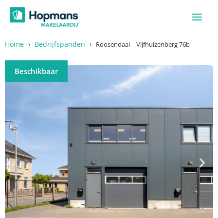
Ga
naar
de
inhoud
Home
›
Bedrijfspanden
›
Roosendaal – Vijfhuizenberg 76b
Beschikbaar