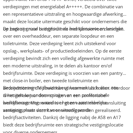
verdiepingen met energielabel A+++++. De combinatie van
een representatieve uitstraling en hoogwaardige afwerking
maakt deze locatie uitermate geschikt voor ondernemers die
De begane grond is ingericht als bedrijfsruimte en beschikt
op zoek zijn naar bedrijfsruimte met kantoorvoorzieningen.
over een overheaddeur, een separate loopdeur en een
toiletruimte. Deze verdieping leent zich uitstekend voor
opslag-, werkplaats- of productiedoeleinden. Op de eerste
verdieping bevindt zich een volledig afgewerkte ruimte met
een moderne uitstraling, in te delen als kantoor en/of
bedrijfsruimte. Deze verdieping is voorzien van een pantry
met close-in boiler, een tweede toiletruimte en
Bedrijventerrein ‘Vijfhuizenberg’ kenmerkt zich door een
airconditioning die zowel kan verwarmen als koelen. Hierdoor
diversiteit aan ondernemingen en een professionele
is het gehele jaar door sprake van een comfortabel
bedrijfsomgeving, waardoor het een aantrekkelijke
werkklimaat. Momenteel is er geen vaste internetaansluiting
vestigingsplaats vormt voor uiteenlopende
aanwezig, maar deze kan eenvoudig worden gerealiseerd.
bedrijfsactiviteiten. Dankzij de ligging nabij de A58 en A17
biedt deze bedrijfsruimte een strategische vestigingslocatie
voor diverse ondernemers.