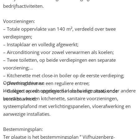
bedrijfsactiviteiten.
Voorzieningen:
– Totale oppervlakte van 140 m², verdeeld over twee
verdiepingen;
– Instapklaar en volledig afgewerkt;
– Airconditioning voor zowel verwarmen als koelen;
– Twee toiletten, op beide verdiepingen een separate
voorziening;
– Kitchenette met close-in boiler op de eerste verdieping;
Opleveringsniveau:
– Overheaddeur en een reguliere entree;
Het object wordt opgeleverd in de huidige staat, onder andere
– Gelegen op een strategische locatie met uitstekende
voorzien van een kitchenette, sanitaire voorzieningen,
bereikbaarheid.
systeemplafond met verlichtingspanelen, vloerafwerking en
aanwezige installaties.
Bestemmingsplan:
Ter plaatse is het bestemmingsplan ” Vijfhuizenberg-