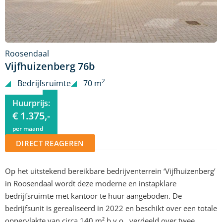
Roosendaal
Vijfhuizenberg 76b
2
Bedrijfsruimte
70 m
Huurprijs:
€ 1.375,-
per maand
DIRECT REAGEREN
Op het uitstekend bereikbare bedrijventerrein ‘Vijfhuizenberg’
in Roosendaal wordt deze moderne en instapklare
bedrijfsruimte met kantoor te huur aangeboden. De
bedrijfsunit is gerealiseerd in 2022 en beschikt over een totale
oppervlakte van circa 140 m² b.v.o., verdeeld over twee