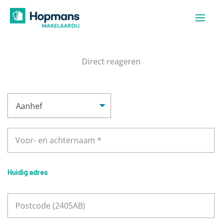
Ga
naar
de
inhoud
Direct reageren
Huidig adres