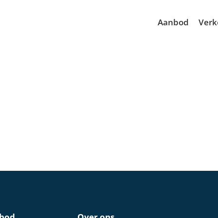
Aanbod
Verk
bod
Over ons