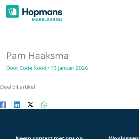
Ga
naar
de
inhoud
Pam Haaksma
Door
Code Rood
/
13 januari 2026
Deel dit artikel
Neem contact met ons op
Woningaan