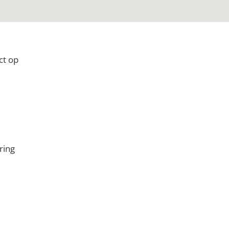
ct op
ring