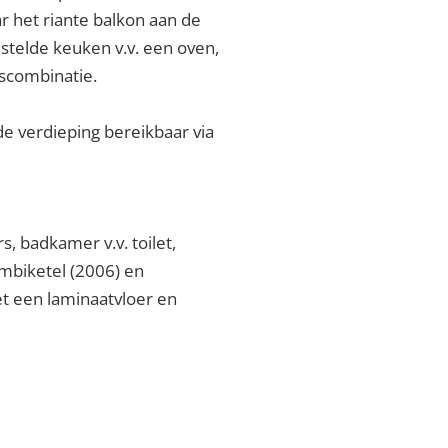
r het riante balkon aan de
estelde keuken v.v. een oven,
escombinatie.
e verdieping bereikbaar via
, badkamer v.v. toilet,
mbiketel (2006) en
t een laminaatvloer en