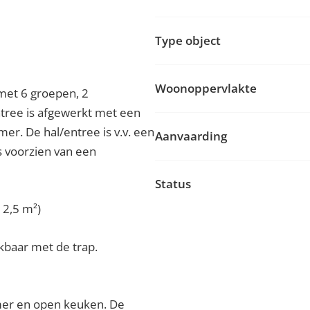
Type object
Woonoppervlakte
 met 6 groepen, 2
ntree is afgewerkt met een
mer. De hal/entree is v.v. een
Aanvaarding
s voorzien van een
Status
12,5 m²)
ikbaar met de trap.
mer en open keuken. De