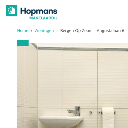
Ga
naar
de
inhoud
Home
›
Woningen
›
Bergen Op Zoom – Augustalaan 6