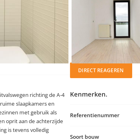
DIRECT REAGEREN
Kenmerken.
itvalswegen richting de A-4
4 ruime slaapkamers en
gezinnen met gebruik als
Referentienummer
en oprit aan de achterzijde
g is tevens volledig
Soort bouw