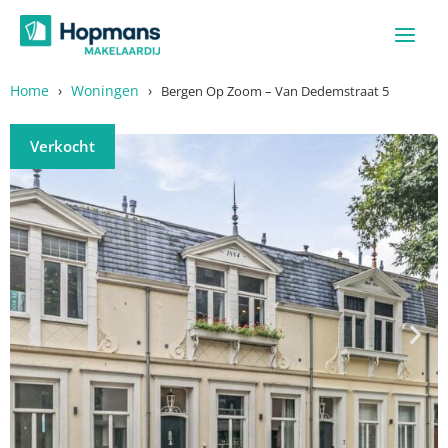
Ga
naar
de
inhoud
Home
›
Woningen
›
Bergen Op Zoom – Van Dedemstraat 5
Verkocht