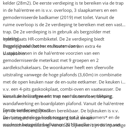
kelder (28m2). De eerste verdieping is te bereiken via de trap
in de hal/entree en is v.v. overloop, 3 slaapkamers en een
gemoderniseerde badkamer (2019) met toilet. Vanuit de
ruime overloop is de 2e verdieping te bereiken met een vaste
trap. De 2e verdieping is in gebruik als bergzolder met
Indeling
opstelplaats HR-combiketel. De 2e verdieping biedt
Begane grond (beton- en houtenvloer):
mogelijkheden tot het realiseren van een extra 4e
U stapt binnen in de hal/entree voorzien van een
slaapkamer.
gemoderniseerde meterkast met 9 groepen en 2
aardlekschakelaars. De woonkamer heeft een sfeervolle
uitstraling vanwege de hoge plafonds (3,60m) in combinatie
met de open keuken naar de en-suite eetkamer. De keuken is
v.v. een 4-pits gaskookplaat, combi-oven en vaatwasser. De
Vanuit de hal/entree een trap naar de eerste verdieping.
woonkamer is afgewerkt met een houtenvloer, behang
wandafwerking en boardplaten plafond. Vanuit de hal/entree
Eerste verdieping (hout):
zijn de kelder en bijkeuken bereikbaar. De bijkeuken is v.v.
De ruime overloop biedt toegang tot 3 slaapkamers* en de
een betegeld en gemoderniseerd toilet en een
moderne betegelde badkamer (2019) welke is voorzien van
wasmachineaansluiting. Vanuit de bijkeuken zijn de inpandige