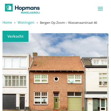
Ga
naar
de
inhoud
Home
›
Woningen
›
Bergen Op Zoom – Wassenaarstraat 46
Verkocht