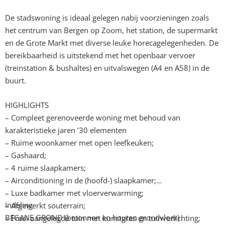
De stadswoning is ideaal gelegen nabij voorzieningen zoals
het centrum van Bergen op Zoom, het station, de supermarkt
en de Grote Markt met diverse leuke horecagelegenheden. De
bereikbaarheid is uitstekend met het openbaar vervoer
(treinstation & bushaltes) en uitvalswegen (A4 en A58) in de
buurt.
HIGHLIGHTS
– Compleet gerenoveerde woning met behoud van
karakteristieke jaren ’30 elementen
– Ruime woonkamer met open leefkeuken;
– Gashaard;
– 4 ruime slaapkamers;
– Airconditioning in de (hoofd-) slaapkamer;
– Luxe badkamer met vloerverwarming;
Indeling
– Afgewerkt souterrain;
BEGANE GROND (betonnen en houten grondvloer)
– Fraai aangelegde tuin met kunstgras en tuinverlichting;