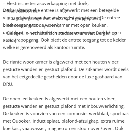
– Elektrische terrasoverkapping met doek;
De karakteristieke entree is afgewerkt met een betegelde
– Riant dakterras;
vloer, gestucte wanden en een gestuct plafond. De entree
– Inpandige garage met elektrische garagepoort;
biedt toegang tot de woonkamer met open keuken,
– Domotica elektrasysteem;
meterkast, garage, toilet en eerste verdieping middels een
– Gelegen in het historisch stadscentrum van Bergen op
vaste trapopgang. Ook biedt de entree toegang tot de kelder
Zoom;
welke is gerenoveerd als kantoorruimte.
De riante woonkamer is afgewerkt met een houten vloer,
gestucte wanden en gestuct plafond. De zitkamer wordt deels
van het eetgedeelte gescheiden door de luxe gashaard van
DRU.
De open leefkeuken is afgewerkt met een houten vloer,
gestucte wanden en gestuct plafond met inbouwverlichting.
De keuken is voorzien van een composiet werkblad, spoelbak
met Quooker, inductieplaat, plafond-afzuigkap, extra ruime
koelkast, vaatwasser, magnetron en stoomoven/oven. Ook