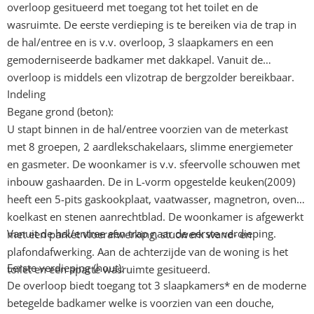
overloop gesitueerd met toegang tot het toilet en de
wasruimte. De eerste verdieping is te bereiken via de trap in
de hal/entree en is v.v. overloop, 3 slaapkamers en een
gemoderniseerde badkamer met dakkapel. Vanuit de
overloop is middels een vlizotrap de bergzolder bereikbaar.
Indeling
Begane grond (beton):
U stapt binnen in de hal/entree voorzien van de meterkast
met 8 groepen, 2 aardlekschakelaars, slimme energiemeter
en gasmeter. De woonkamer is v.v. sfeervolle schouwen met
inbouw gashaarden. De in L-vorm opgestelde keuken(2009)
heeft een 5-pits gaskookplaat, vaatwasser, magnetron, oven,
koelkast en stenen aanrechtblad. De woonkamer is afgewerkt
Vanuit de hal/entree een trap naar de eerste verdieping.
met een parket vloerafwerking, stucwerk wand- en
plafondafwerking. Aan de achterzijde van de woning is het
Eerste verdieping (hout):
toilet en een aparte wasruimte gesitueerd.
De overloop biedt toegang tot 3 slaapkamers* en de moderne
betegelde badkamer welke is voorzien van een douche,