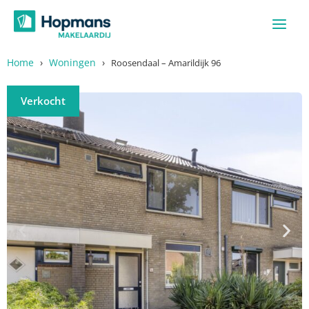
Ga
naar
de
inhoud
Home
›
Woningen
›
Roosendaal – Amarildijk 96
Verkocht