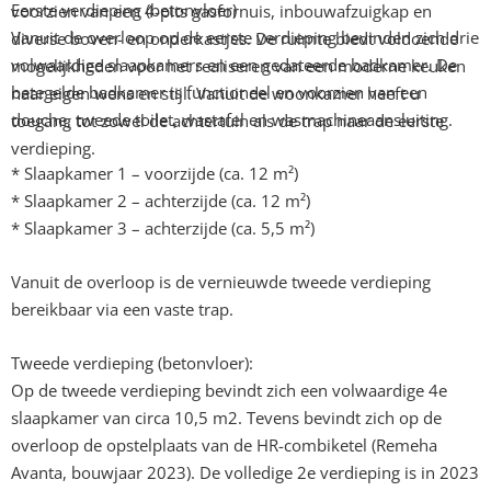
Eerste verdieping (betonvloer)
voorzien van een 4-pits gasfornuis, inbouwafzuigkap en
Vanuit de overloop op de eerste verdieping bevinden zich drie
diverse boven- en onderkastjes. De ruimte biedt voldoende
volwaardige slaapkamers en een gedateerde badkamer. De
mogelijkheden voor het realiseren van een moderne keuken
betegelde badkamer is functioneel en voorzien van een
naar eigen wens en stijl. Vanuit de woonkamer heeft u
douche, tweede toilet, wastafel en wasmachineaansluiting.
toegang tot zowel de achtertuin als de trap naar de eerste
verdieping.
* Slaapkamer 1 – voorzijde (ca. 12 m²)
* Slaapkamer 2 – achterzijde (ca. 12 m²)
* Slaapkamer 3 – achterzijde (ca. 5,5 m²)
Vanuit de overloop is de vernieuwde tweede verdieping
bereikbaar via een vaste trap.
Tweede verdieping (betonvloer):
Op de tweede verdieping bevindt zich een volwaardige 4e
slaapkamer van circa 10,5 m2. Tevens bevindt zich op de
overloop de opstelplaats van de HR-combiketel (Remeha
Avanta, bouwjaar 2023). De volledige 2e verdieping is in 2023