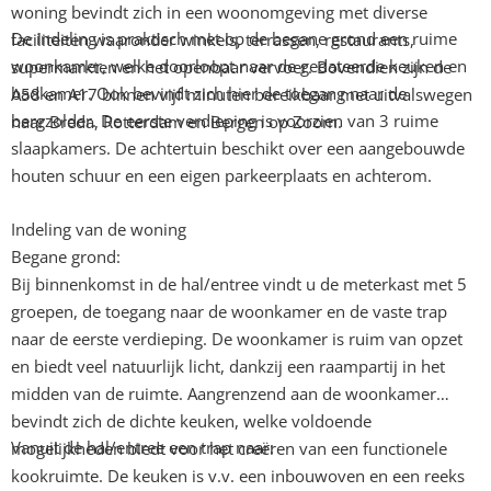
woning bevindt zich in een woonomgeving met diverse
De indeling is praktisch met op de begane grond een ruime
faciliteiten waaronder winkels, terrassen, restaurants,
woonkamer, welke doorloopt naar de gedateerde keuken en
supermarkten en het openbaar vervoer. Bovendien zijn de
badkamer. Ook bevindt zich hier de toegang naar de
A58 en A17 binnen vijf minuten bereikbaar met uitvalswegen
bergzolder. De eerste verdieping is voorzien van 3 ruime
naar Breda, Rotterdam en Bergen op Zoom.
slaapkamers. De achtertuin beschikt over een aangebouwde
houten schuur en een eigen parkeerplaats en achterom.
Indeling van de woning
Begane grond:
Bij binnenkomst in de hal/entree vindt u de meterkast met 5
groepen, de toegang naar de woonkamer en de vaste trap
naar de eerste verdieping. De woonkamer is ruim van opzet
en biedt veel natuurlijk licht, dankzij een raampartij in het
midden van de ruimte. Aangrenzend aan de woonkamer
bevindt zich de dichte keuken, welke voldoende
Vanuit de hal/entree een trap naar:
mogelijkheden biedt voor het creëren van een functionele
kookruimte. De keuken is v.v. een inbouwoven en een reeks