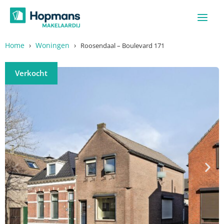
Ga
naar
de
inhoud
Home
›
Woningen
›
Roosendaal – Boulevard 171
Verkocht