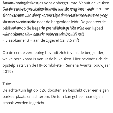
1e verdieping:
boven- en onderkastjes voor opbergruimte. Vanuit de keuken
Op de eerste verdieping komt u via de overloop in drie ruime
bereikt u de bijkeuken, waar de aansluiting voor een
slaapkamers. De slaapkamers bieden voldoende ruimte voor
wasmachine aanwezig is. De bijkeuken biedt tevens toegang
diverse doeleinden.
tot de vlizotrap, die naar de bergzolder leidt. De gedateerde
– Slaapkamer 1 – aan de voorzijde (ca. 18 m²)
badkamer op de begane grond is uitgerust met een ligbad
– Slaapkamer 2 – aan de achterzijde (ca. 15 m²)
met douche, een toilet en een enkele wastafel.
– Slaapkamer 3 – aan de zijgevel (ca. 7,5 m²)
Op de eerste verdieping bevindt zich tevens de bergzolder,
welke bereikbaar is vanuit de bijkeuken. Hier bevindt zich de
opstelplaats van de HR-combiketel (Remeha Avanta, bouwjaar
2019).
Tuin:
De achtertuin ligt op ’t Zuidoosten en beschikt over een eigen
parkeerplaats en achterom. De tuin kan geheel naar eigen
smaak worden ingericht.