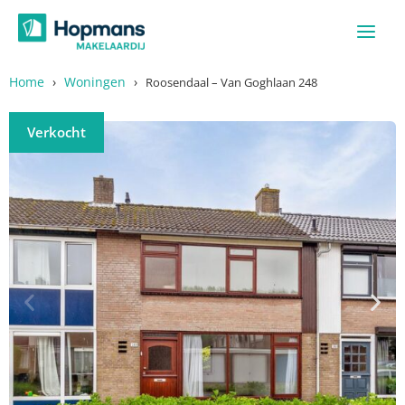
Ga
naar
de
inhoud
Home
›
Woningen
›
Roosendaal – Van Goghlaan 248
Verkocht