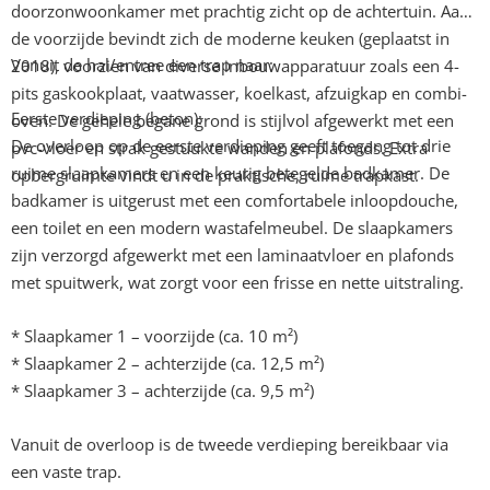
doorzonwoonkamer met prachtig zicht op de achtertuin. Aan
de voorzijde bevindt zich de moderne keuken (geplaatst in
Vanuit de hal/entree een trap naar:
2018), voorzien van diverse inbouwapparatuur zoals een 4-
pits gaskookplaat, vaatwasser, koelkast, afzuigkap en combi-
Eerste verdieping (beton):
oven. De gehele begane grond is stijlvol afgewerkt met een
De overloop op de eerste verdieping geeft toegang tot drie
pvc-vloer en strak gestuukte wanden en plafonds. Extra
ruime slaapkamers en een keurig betegelde badkamer. De
opbergruimte vindt u in de praktische, ruime trapkast.
badkamer is uitgerust met een comfortabele inloopdouche,
een toilet en een modern wastafelmeubel. De slaapkamers
zijn verzorgd afgewerkt met een laminaatvloer en plafonds
met spuitwerk, wat zorgt voor een frisse en nette uitstraling.
* Slaapkamer 1 – voorzijde (ca. 10 m²)
* Slaapkamer 2 – achterzijde (ca. 12,5 m²)
* Slaapkamer 3 – achterzijde (ca. 9,5 m²)
Vanuit de overloop is de tweede verdieping bereikbaar via
een vaste trap.