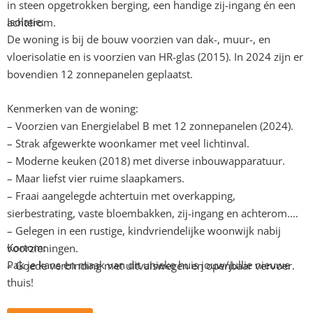
in steen opgetrokken berging, een handige zij-ingang én een
Isolatie:
achterom.
De woning is bij de bouw voorzien van dak-, muur-, en
vloerisolatie en is voorzien van HR-glas (2015). In 2024 zijn er
bovendien 12 zonnepanelen geplaatst.
Kenmerken van de woning:
– Voorzien van Energielabel B met 12 zonnepanelen (2024).
– Strak afgewerkte woonkamer met veel lichtinval.
– Moderne keuken (2018) met diverse inbouwapparatuur.
– Maar liefst vier ruime slaapkamers.
– Fraai aangelegde achtertuin met overkapping,
sierbestrating, vaste bloembakken, zij-ingang en achterom.
– Gelegen in een rustige, kindvriendelijke woonwijk nabij
Kortom:
voorzieningen.
Pak je kans en maak van dit unieke huis jouw/jullie nieuwe
– Goede verbinding met uitvalswegen en openbaar vervoer.
thuis!