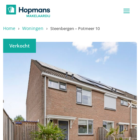
Ga
naar
de
inhoud
Home
›
Woningen
›
Steenbergen – Potmeer 10
Verkocht