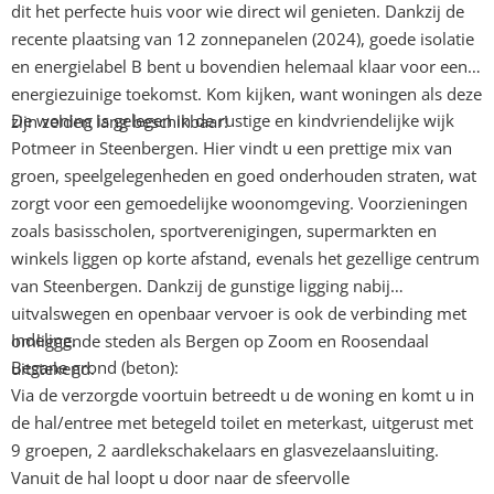
dit het perfecte huis voor wie direct wil genieten. Dankzij de
recente plaatsing van 12 zonnepanelen (2024), goede isolatie
en energielabel B bent u bovendien helemaal klaar voor een
energiezuinige toekomst. Kom kijken, want woningen als deze
De woning is gelegen in de rustige en kindvriendelijke wijk
zijn zelden lang beschikbaar!
Potmeer in Steenbergen. Hier vindt u een prettige mix van
groen, speelgelegenheden en goed onderhouden straten, wat
zorgt voor een gemoedelijke woonomgeving. Voorzieningen
zoals basisscholen, sportverenigingen, supermarkten en
winkels liggen op korte afstand, evenals het gezellige centrum
van Steenbergen. Dankzij de gunstige ligging nabij
uitvalswegen en openbaar vervoer is ook de verbinding met
Indeling.
omliggende steden als Bergen op Zoom en Roosendaal
Begane grond (beton):
uitstekend.
Via de verzorgde voortuin betreedt u de woning en komt u in
de hal/entree met betegeld toilet en meterkast, uitgerust met
9 groepen, 2 aardlekschakelaars en glasvezelaansluiting.
Vanuit de hal loopt u door naar de sfeervolle