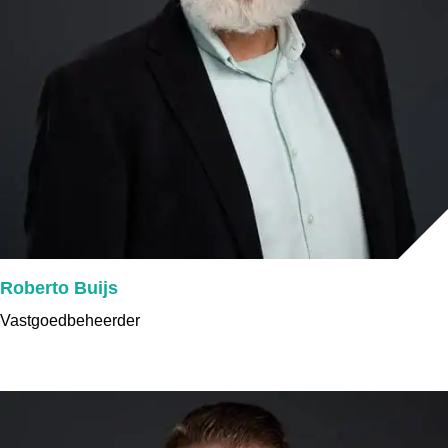
Roberto Buijs
Vastgoedbeheerder