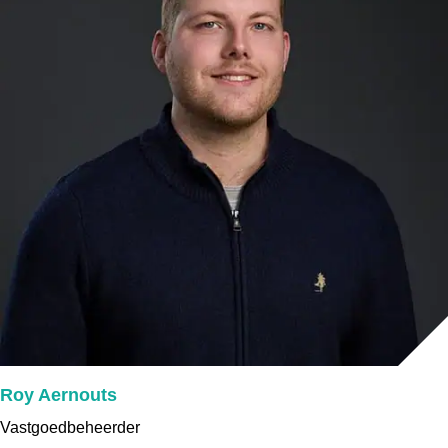
Roy Aernouts
Vastgoedbeheerder