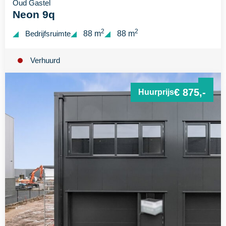
Oud Gastel
Neon 9q
2
2
Bedrijfsruimte
88 m
88 m
Verhuurd
€ 875,-
Huurprijs