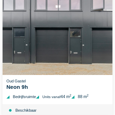
Oud Gastel
Neon 9h
2
2
Bedrijfsruimte
44 m
88 m
Units vanaf
Beschikbaar