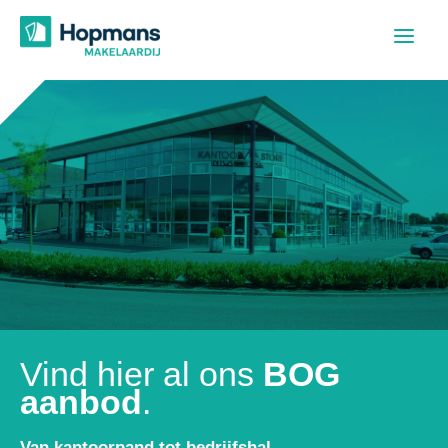
Ga
naar
de
inhoud
Vind hier al ons
BOG
aanbod
.
Van kantoorpand tot bedrijfshal.