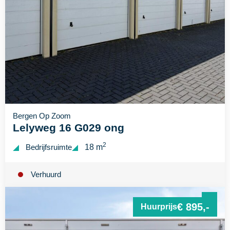
Bergen Op Zoom
Lelyweg 16 G029 ong
2
Bedrijfsruimte
18 m
Verhuurd
€ 895,-
Huurprijs