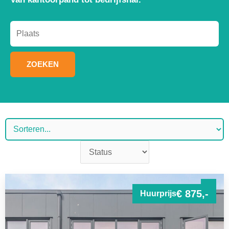
ZOEKEN
€ 875,-
Huurprijs