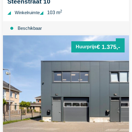
Steenstraat 10
2
Winkelruimte
103 m
Beschikbaar
€ 1.375,-
Huurprijs