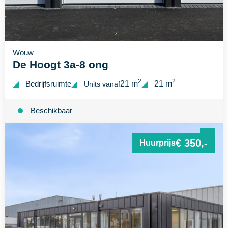
Wouw
De Hoogt 3a-8 ong
2
2
Bedrijfsruimte
21 m
21 m
Units vanaf
Beschikbaar
€ 350,-
Huurprijs