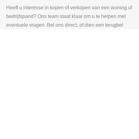
Heeft u interesse in kopen of verkopen van een woning of
bedrijfspand? Ons team staat klaar om u te helpen met
eventuele vragen. Bel ons direct, of dien een terugbel
verzoek in.
BEL ONS DIRECT
OP WERKDAGEN VAN 9:00 TOT 17:00 UUR
0164 261 585