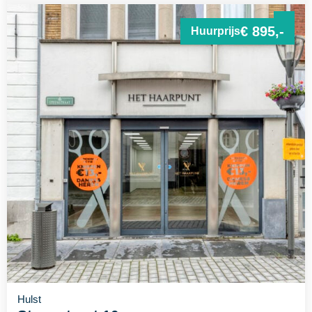
€ 895,-
Huurprijs
Hulst