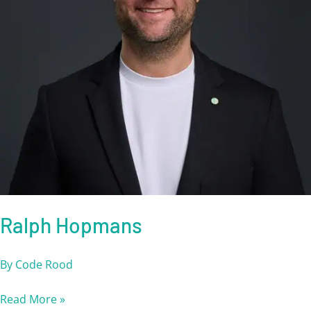
Ralph Hopmans
By
Code Rood
Read More »