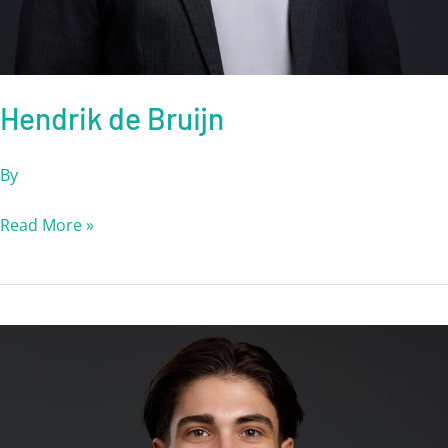
Hendrik de Bruijn
By
Read More »
Dion
Wiskerke