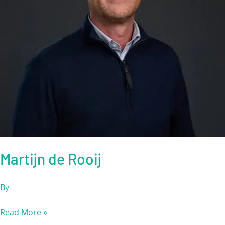
Martijn de Rooij
By
Read More »