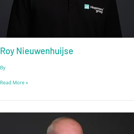
Roy Nieuwenhuijse
By
Read More »
Toon
van
Elsakker