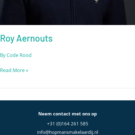
Roy Aernouts
By
Code Rood
Read More »
Neem contact met ons op
+31 (0)164 261 585
info@hopmansmakelaardij.nl