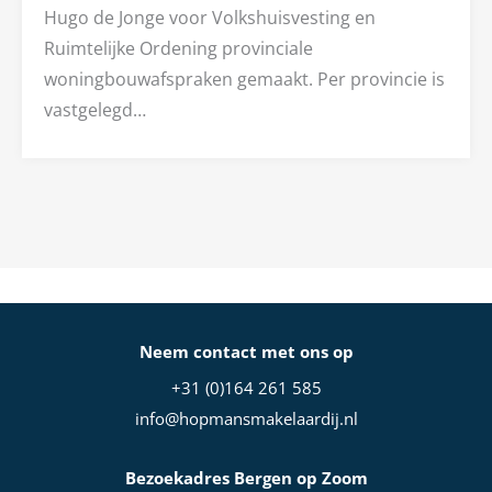
Hugo de Jonge voor Volkshuisvesting en
Ruimtelijke Ordening provinciale
woningbouwafspraken gemaakt. Per provincie is
vastgelegd…
Neem contact met ons op
+31 (0)164 261 585
info@hopmansmakelaardij.nl
Bezoekadres Bergen op Zoom