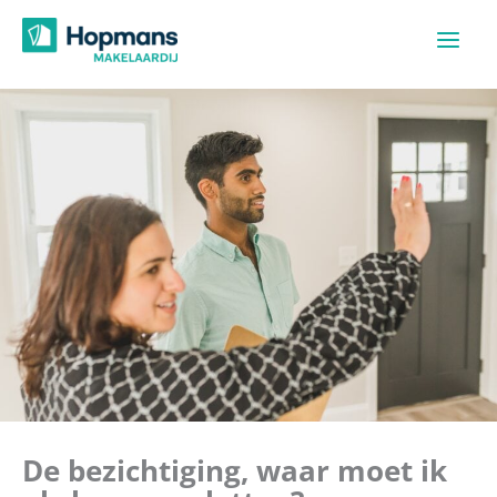
Ga
naar
de
inhoud
De bezichtiging, waar moet ik