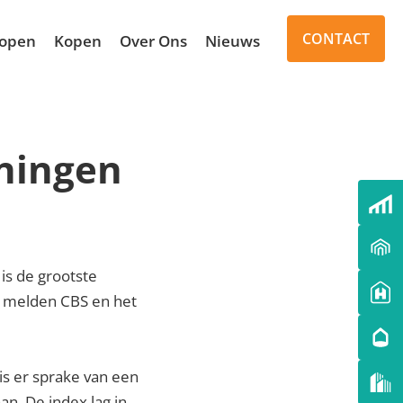
CONTACT
open
Kopen
Over Ons
Nieuws
oningen
is de grootste
, melden CBS en het
is er sprake van een
an. De index lag in