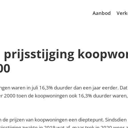
Aanbod
Verk
 prijsstijging koopw
00
en waren in juli 16,3% duurder dan een jaar eerder. Dat 
ober 2000 toen de koopwoningen ook 16,3% duurder waren
en de prijzen van koopwoningen een dieptepunt. Sindsdien 
rijsstijging zwakte in 2019 wat af, maar trok in 2020 weer a