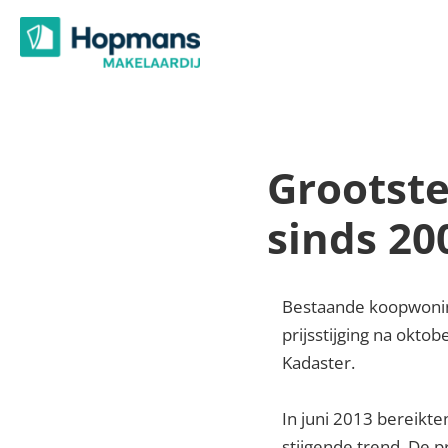
Ga
naar
de
inhoud
Grootste
sinds 20
Bestaande koopwoning
prijsstijging na okt
Kadaster.
In juni 2013 bereikt
stijgende trend. De p